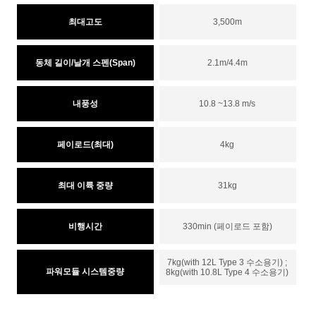
최대고도
3,500m
동체 길이/날개 스펜(Span)
2.1m/4.4m
내풍성
10.8 ~13.8 m/s
페이로드(최대)
4kg
최대 이륙 중량
31kg
비행시간
330min (페이로드 포함)
7kg(with 12L Type 3 수소용기) ;
파워모듈 시스템중량
8kg(with 10.8L Type 4 수소용기)