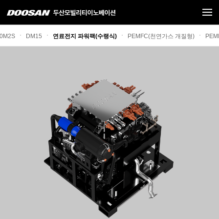
0M2S
DM15
연료전지 파워팩(수랭식)
PEMFC(천연가스 개질형)
PEM